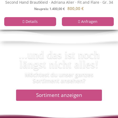
Second Hand Brautkleid · Adriana Alier · Fit and Flare · Gr. 34
800,00
€
Neupreis: 1.400,00 €
Details
Anfragen
...und das ist noch
längst nicht alles!
Möchtest du unser ganzes
Sortiment ansehen?
Sortiment anzeigen