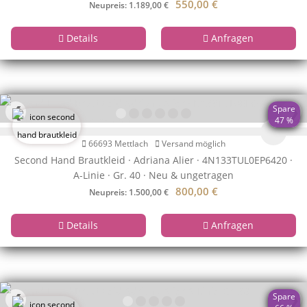
550,00
€
Neupreis: 1.189,00 €
Details
Anfragen
❮
❯
Spare
47 %
66693 Mettlach
Versand möglich
Second Hand Brautkleid · Adriana Alier · 4N133TUL0EP6420 ·
A-Linie · Gr. 40 · Neu & ungetragen
800,00
€
Neupreis: 1.500,00 €
Details
Anfragen
❮
❯
Spare