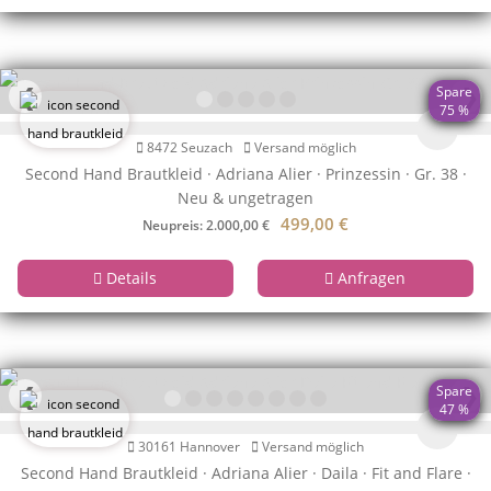
❮
❯
Spare
75 %
8472 Seuzach
Versand möglich
Second Hand Brautkleid · Adriana Alier · Prinzessin · Gr. 38 ·
Neu & ungetragen
499,00
€
Neupreis: 2.000,00 €
Details
Anfragen
❮
❯
Spare
47 %
30161 Hannover
Versand möglich
Second Hand Brautkleid · Adriana Alier · Daila · Fit and Flare ·