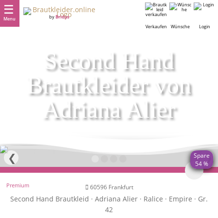
by
Bridys
Menu
Verkaufen
Wünsche
Login
Second Hand
Brautkleider von
Adriana Alier
❮
❯
Spare
54 %
Premium
60596 Frankfurt
Second Hand Brautkleid · Adriana Alier · Ralice · Empire · Gr.
42