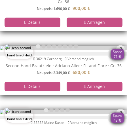
Gr. 36
900,00
€
Neupreis: 1.690,00 €
Details
Anfragen
❮
❯
Spare
71 %
36219 Cornberg
Versand möglich
Second Hand Brautkleid · Adriana Alier · Fit and Flare · Gr. 36
680,00
€
Neupreis: 2.349,00 €
Details
Anfragen
❮
❯
Spare
43 %
55252 Mainz-Kastel
Versand möglich