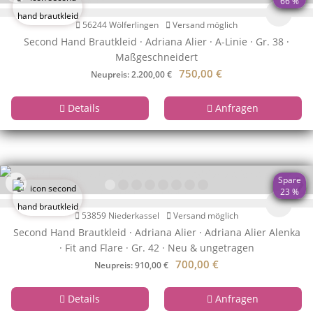
66 %
56244 Wölferlingen
Versand möglich
Second Hand Brautkleid · Adriana Alier · A-Linie · Gr. 38 ·
Maßgeschneidert
750,00
€
Neupreis: 2.200,00 €
Details
Anfragen
❮
❯
Spare
23 %
53859 Niederkassel
Versand möglich
Second Hand Brautkleid · Adriana Alier · Adriana Alier Alenka
· Fit and Flare · Gr. 42 · Neu & ungetragen
700,00
€
Neupreis: 910,00 €
Details
Anfragen