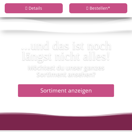
Details
Bestellen
*
...und das ist noch
längst nicht alles!
Möchtest du unser ganzes
Sortiment ansehen?
Sortiment anzeigen