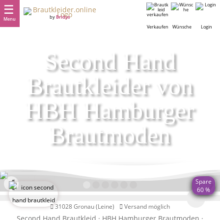
by
Bridys
Menu
Verkaufen
Wünsche
Login
Second Hand
Brautkleider von
HBH Hamburger
Brautmoden
❮
❯
Spare
60 %
31028 Gronau (Leine)
Versand möglich
Second Hand Brautkleid · HBH Hamburger Brautmoden ·