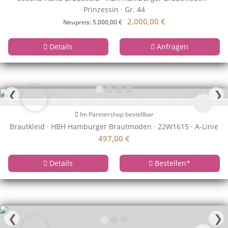
Prinzessin · Gr. 44
2.000,00
€
Neupreis: 5.000,00 €
Details
Anfragen
❮
❯
Im Partnershop bestellbar
Brautkleid · HBH Hamburger Brautmoden · 22W1615 · A-Linie
497,00
€
Details
Bestellen
*
❮
❯