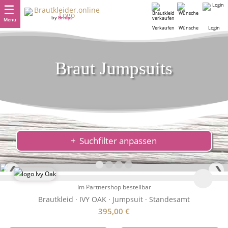
by
Bridys
Menu
Verkaufen
Wünsche
Login
Braut Jumpsuits
Suchfilter anpassen
❮
❯
Im Partnershop bestellbar
Brautkleid · IVY OAK · Jumpsuit · Standesamt
395,00
€