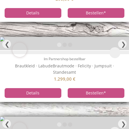
Details
Bestellen
*
❮
❯
Im Partnershop bestellbar
Brautkleid · LabudeBrautmode · Felicity · Jumpsuit ·
Standesamt
1.299,00
€
Details
Bestellen
*
❮
❯