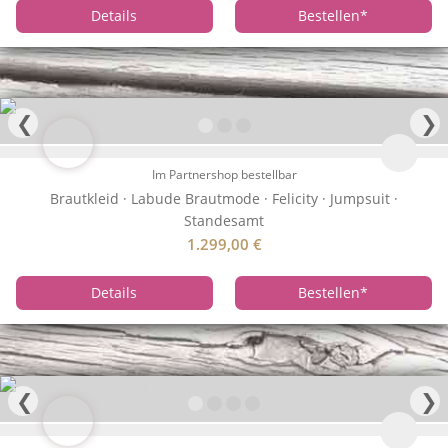
Details
Bestellen
*
❮
❯
Im Partnershop bestellbar
Brautkleid · Labude Brautmode · Felicity · Jumpsuit ·
Standesamt
1.299,00
€
Details
Bestellen
*
❮
❯