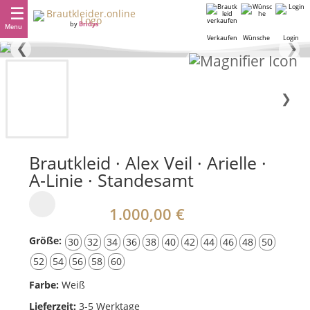
by
Bridys
Menu
Verkaufen
Wünsche
Login
❮
❯
❯
Brautkleid · Alex Veil · Arielle ·
A-Linie · Standesamt
1.000,00 €
Größe:
30
32
34
36
38
40
42
44
46
48
50
52
54
56
58
60
Farbe:
Weiß
Lieferzeit:
3-5 Werktage