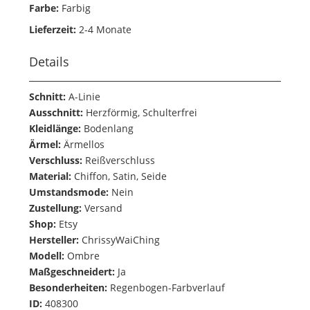
Farbe:
Farbig
Lieferzeit:
2-4 Monate
Details
Schnitt:
A-Linie
Ausschnitt:
Herzförmig, Schulterfrei
Kleidlänge:
Bodenlang
Ärmel:
Ärmellos
Verschluss:
Reißverschluss
Material:
Chiffon, Satin, Seide
Umstandsmode:
Nein
Zustellung:
Versand
Shop:
Etsy
Hersteller:
ChrissyWaiChing
Modell:
Ombre
Maßgeschneidert:
Ja
Besonderheiten:
Regenbogen-Farbverlauf
ID:
408300