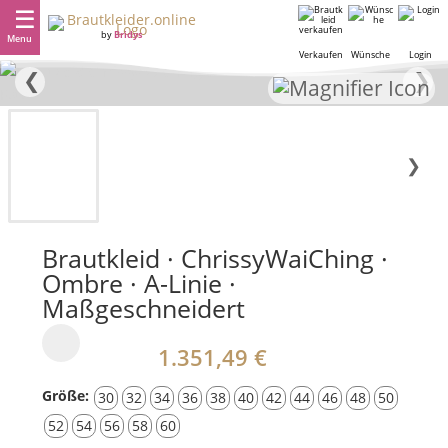
by
Bridys
Menu
Verkaufen
Wünsche
Login
❮
❯
❯
Brautkleid · ChrissyWaiChing ·
Ombre · A-Linie ·
Maßgeschneidert
1.351,49 €
Größe:
30
32
34
36
38
40
42
44
46
48
50
52
54
56
58
60