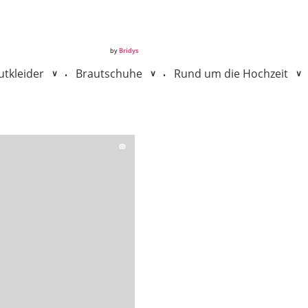
by
Bridys
tkleider
Brautschuhe
Rund um die Hochzeit
•
•