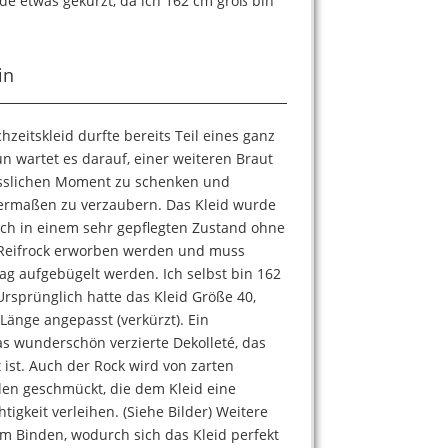
de etwas gekürzt, da ich 162 cm groß bin
in
eitskleid durfte bereits Teil eines ganz
n wartet es darauf, einer weiteren Braut
sslichen Moment zu schenken und
ermaßen zu verzaubern. Das Kleid wurde
ch in einem sehr gepflegten Zustand ohne
e Reifrock erworben werden und muss
ag aufgebügelt werden. Ich selbst bin 162
rsprünglich hatte das Kleid Größe 40,
 Länge angepasst (verkürzt). Ein
as wunderschön verzierte Dekolleté, das
t ist. Auch der Rock wird von zarten
rlen geschmückt, die dem Kleid eine
tigkeit verleihen. (Siehe Bilder) Weitere
zum Binden, wodurch sich das Kleid perfekt