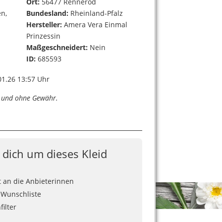
Ort:
56477 Rennerod
en,
Bundesland:
Rheinland-Pfalz
Hersteller:
Amera Vera Einmal
Prinzessin
Maßgeschneidert:
Nein
ID:
685593
1.26 13:57 Uhr
n und ohne Gewähr.
e dich um dieses Kleid
t an die Anbieterinnen
 Wunschliste
ilter