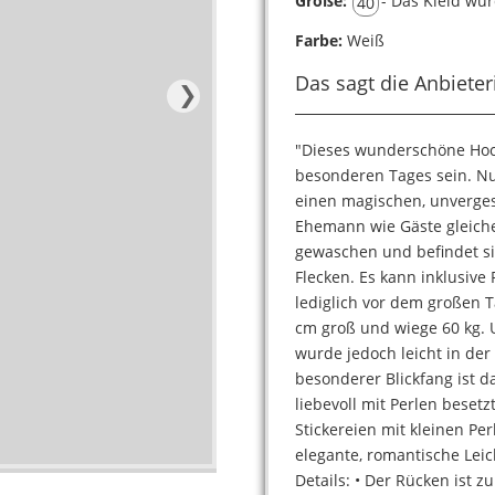
Größe:
- Das Kleid wur
40
Farbe:
Weiß
Das sagt die Anbieter
❯
"Dieses wunderschöne Hochz
besonderen Tages sein. Nu
einen magischen, unverge
Ehemann wie Gäste gleich
gewaschen und befindet si
Flecken. Es kann inklusiv
lediglich vor dem großen T
cm groß und wiege 60 kg. U
wurde jedoch leicht in der
besonderer Blickfang ist d
liebevoll mit Perlen besetz
Stickereien mit kleinen Pe
elegante, romantische Leich
Details: • Der Rücken ist 