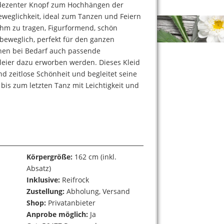
n dezenter Knopf zum Hochhängen der
eweglichkeit, ideal zum Tanzen und Feiern
ehm zu tragen, Figurformend, schön
eweglich, perfekt für den ganzen
nen bei Bedarf auch passende
eier dazu erworben werden. Dieses Kleid
nd zeitlose Schönheit und begleitet seine
bis zum letzten Tanz mit Leichtigkeit und
Körpergröße:
162 cm (inkl.
Absatz)
Inklusive:
Reifrock
Zustellung:
Abholung, Versand
Shop:
Privatanbieter
Anprobe möglich:
Ja