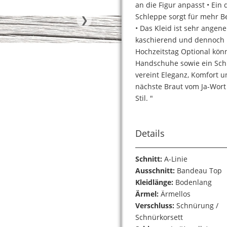
an die Figur anpasst • Ei
Schleppe sorgt für mehr B
❯
• Das Kleid ist sehr angen
kaschierend und dennoch b
Hochzeitstag Optional kön
Handschuhe sowie ein Schl
vereint Eleganz, Komfort u
nächste Braut vom Ja-Wort 
Stil. "
Details
Schnitt:
A-Linie
Ausschnitt:
Bandeau Top
Kleidlänge:
Bodenlang
Ärmel:
Ärmellos
Verschluss:
Schnürung /
Schnürkorsett