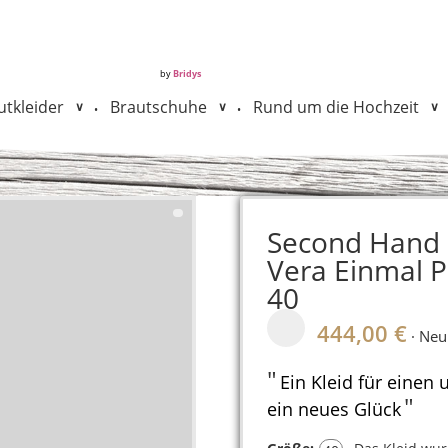
by
Bridys
tkleider
Brautschuhe
Rund um die Hochzeit
•
•
Second Hand 
Vera Einmal Pr
40
444,00 €
· Neu
"
Ein Kleid für einen 
"
ein neues Glück