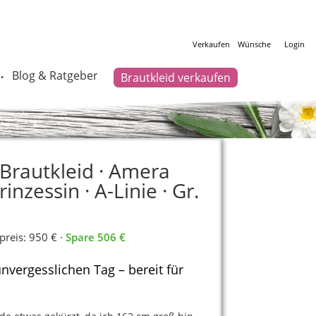
Verkaufen
Wünsche
Login
Blog & Ratgeber
Brautkleid verkaufen
•
Brautkleid · Amera
inzessin · A-Linie · Gr.
preis: 950 € ·
Spare 506 €
unvergesslichen Tag – bereit für