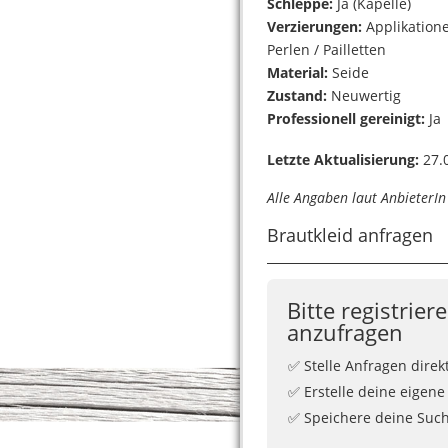
Schleppe:
Ja (Kapelle)
Verzierungen:
Applikation
Perlen / Pailletten
Material:
Seide
Zustand:
Neuwertig
Professionell gereinigt:
Ja
Letzte Aktualisierung:
27.0
Alle Angaben laut AnbieterI
Brautkleid anfragen
Bitte registrier
anzufragen
✅ Stelle Anfragen direk
✅ Erstelle deine eigene
✅ Speichere deine Suchf