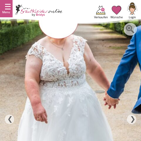
Menu
by
Bridys
Verkaufen
Wünsche
Login
❮
❯