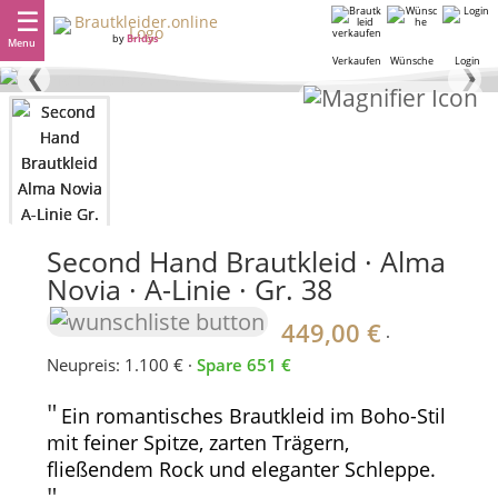
by
Bridys
Menu
Verkaufen
Wünsche
Login
❮
❯
Second Hand Brautkleid · Alma
Novia · A-Linie · Gr. 38
449,00 €
·
Neupreis: 1.100 € ·
Spare 651 €
"
Ein romantisches Brautkleid im Boho-Stil
mit feiner Spitze, zarten Trägern,
fließendem Rock und eleganter Schleppe.
"