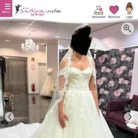
Menu
by
Bridys
Verkaufen
Wünsche
Login
❮
❯