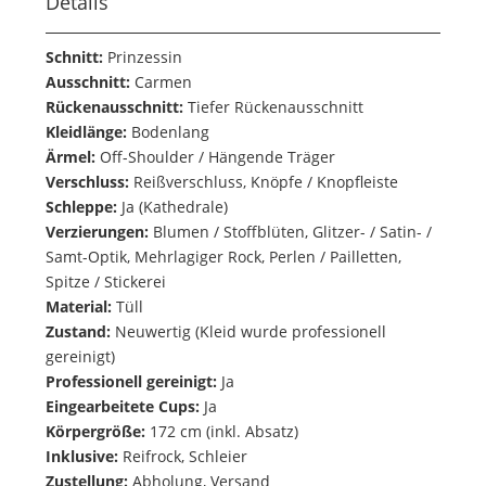
Details
Schnitt:
Prinzessin
Ausschnitt:
Carmen
Rückenausschnitt:
Tiefer Rückenausschnitt
Kleidlänge:
Bodenlang
Ärmel:
Off-Shoulder / Hängende Träger
Verschluss:
Reißverschluss, Knöpfe / Knopfleiste
Schleppe:
Ja (Kathedrale)
Verzierungen:
Blumen / Stoffblüten, Glitzer- / Satin- /
Samt-Optik, Mehrlagiger Rock, Perlen / Pailletten,
Spitze / Stickerei
Material:
Tüll
Zustand:
Neuwertig (Kleid wurde professionell
gereinigt)
Professionell gereinigt:
Ja
Eingearbeitete Cups:
Ja
Körpergröße:
172 cm (inkl. Absatz)
Inklusive:
Reifrock, Schleier
Zustellung:
Abholung, Versand