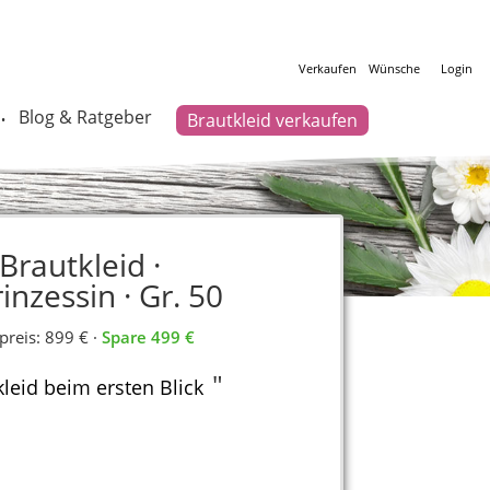
Verkaufen
Wünsche
Login
Blog & Ratgeber
Brautkleid verkaufen
•
rautkleid ·
nzessin · Gr. 50
preis: 899 € ·
Spare 499 €
"
leid beim ersten Blick