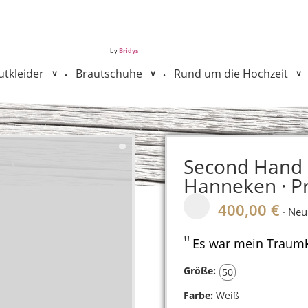
by
Bridys
tkleider
Brautschuhe
Rund um die Hochzeit
•
•
Second Hand B
Hanneken · Pri
400,00 €
· Neu
"
Es war mein Traumk
Größe:
50
Farbe:
Weiß