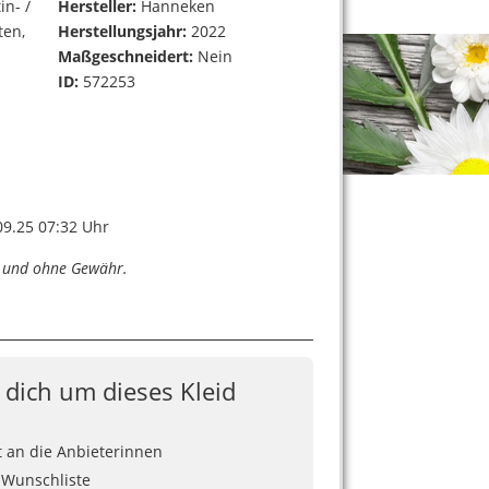
in- /
Hersteller:
Hanneken
ten,
Herstellungsjahr:
2022
Maßgeschneidert:
Nein
ID:
572253
9.25 07:32 Uhr
n und ohne Gewähr.
e dich um dieses Kleid
t an die Anbieterinnen
 Wunschliste