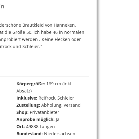
in
derschöne Brautkleid von Hanneken.
hat die Größe 50, ich habe 46 in normalen
anprobiert werden . Keine Flecken oder
frock und Schleier."
Körpergröße:
169 cm (inkl.
Absatz)
Inklusive:
Reifrock, Schleier
Zustellung:
Abholung, Versand
Shop:
Privatanbieter
Anprobe möglich:
Ja
s
Ort:
49838 Langen
Bundesland:
Niedersachsen