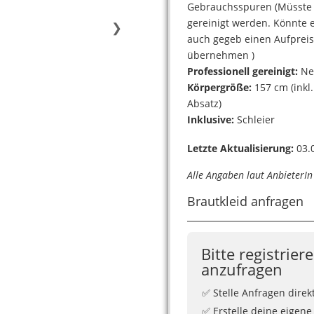
Gebrauchsspuren (Müsste
gereinigt werden. Könnte 
❯
auch gegeb einen Aufprei
übernehmen )
Professionell gereinigt:
Ne
Körpergröße:
157 cm (inkl.
Absatz)
Inklusive:
Schleier
Letzte Aktualisierung:
03.0
Alle Angaben laut AnbieterI
Brautkleid anfragen
Bitte registrier
anzufragen
✅ Stelle Anfragen direk
✅ Erstelle deine eigene