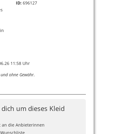
ID:
696127
es
s
in
6.26 11:58 Uhr
n und ohne Gewähr.
e dich um dieses Kleid
t an die Anbieterinnen
 Wunschliste