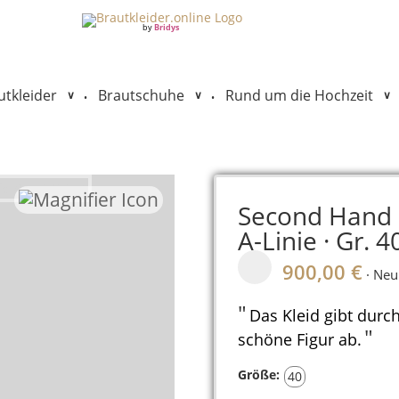
by
Bridys
tkleider
Brautschuhe
Rund um die Hochzeit
•
•
Second Hand B
A-Linie · Gr. 4
900,00 €
· Neu
"
Das Kleid gibt durc
"
schöne Figur ab.
Größe:
40