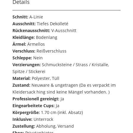
Details
Schnitt:
A-Linie
Ausschnitt:
Tiefes Dekolleté
Rückenausschnitt:
V-Ausschnitt
Kleidlänge:
Bodenlang
Ärmel:
Ärmellos
Verschluss:
Reißverschluss
Schleppe:
Nein
Verzierungen:
Schmucksteine / Strass / Kristalle,
Spitze / Stickerei
Material:
Polyester, Tüll
Zustand:
Neuware & ungetragen (Da es verpackt im
Kleidersack hing sind keine Mängel vorhanden. )
Professionell gereinigt:
Ja
Eingearbeitete Cups:
Ja
Körpergröße:
1.70 cm (inkl. Absatz)
Inklusive:
Unterrock
Zustellung:
Abholung, Versand
Shop:
Privatanbieter