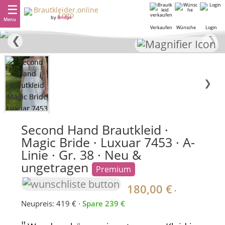
by
Bridys
Menu
Verkaufen
Wünsche
Login
❮
❯
❯
Second Hand Brautkleid ·
Magic Bride · Luxuar 7453 · A-
Linie · Gr. 38 · Neu &
ungetragen
Premium
180,00 €
·
Neupreis: 419 € ·
Spare 239 €