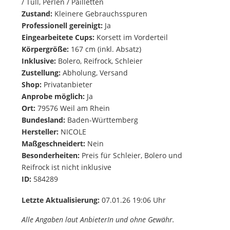
/ Tüll, Perlen / Pailletten
Zustand:
Kleinere Gebrauchsspuren
Professionell gereinigt:
Ja
Eingearbeitete Cups:
Korsett im Vorderteil
Körpergröße:
167 cm (inkl. Absatz)
Inklusive:
Bolero, Reifrock, Schleier
Zustellung:
Abholung, Versand
Shop:
Privatanbieter
Anprobe möglich:
Ja
Ort:
79576 Weil am Rhein
Bundesland:
Baden-Württemberg
Hersteller:
NICOLE
Maßgeschneidert:
Nein
Besonderheiten:
Preis für Schleier, Bolero und
Reifrock ist nicht inklusive
ID:
584289
Letzte Aktualisierung:
07.01.26 19:06 Uhr
Alle Angaben laut AnbieterIn und ohne Gewähr.