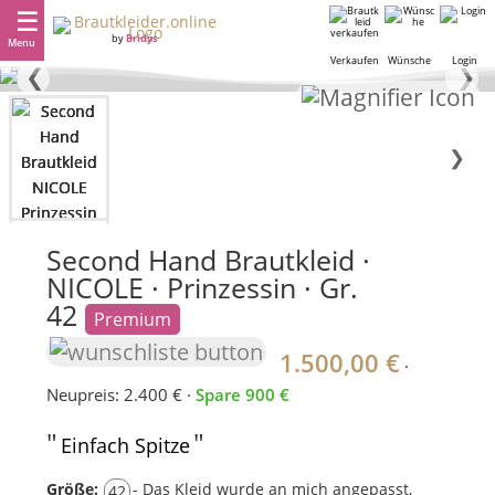
by
Bridys
Menu
Verkaufen
Wünsche
Login
❮
❯
❯
Second Hand Brautkleid ·
NICOLE · Prinzessin · Gr.
42
Premium
1.500,00 €
·
Neupreis: 2.400 € ·
Spare 900 €
"
"
Einfach Spitze
Größe:
- Das Kleid wurde an mich angepasst,
42