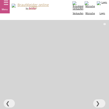
by
Bridys
Menu
Verkaufen
Wünsche
Login
❮
❯