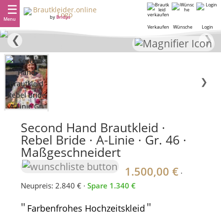
by
Bridys
Menu
Verkaufen
Wünsche
Login
❮
❯
❯
Second Hand Brautkleid ·
Rebel Bride · A-Linie · Gr. 46 ·
Maßgeschneidert
1.500,00 €
·
Neupreis: 2.840 € ·
Spare 1.340 €
"
"
Farbenfrohes Hochzeitskleid