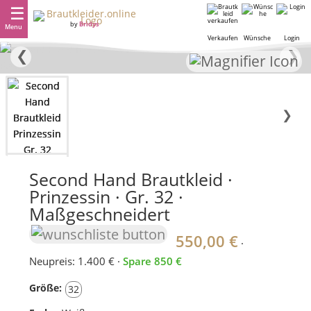
by
Bridys
Menu
Verkaufen
Wünsche
Login
❮
❯
❯
Second Hand Brautkleid ·
Prinzessin · Gr. 32 ·
Maßgeschneidert
550,00 €
·
Neupreis: 1.400 € ·
Spare 850 €
Größe:
32