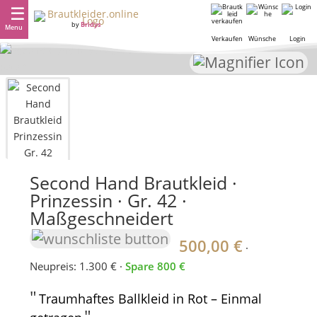
by
Bridys
Menu
Verkaufen
Wünsche
Login
Second Hand Brautkleid ·
Prinzessin · Gr. 42 ·
Maßgeschneidert
500,00 €
·
Neupreis: 1.300 € ·
Spare 800 €
"
Traumhaftes Ballkleid in Rot – Einmal
"