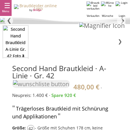
by
Bridys
Menu
Verkaufen
Wünsche
Login
❮
❯
❯
Second Hand Brautkleid · A-
Linie · Gr. 42
480,00 €
·
Neupreis: 1.400 € ·
Spare 920 €
"
Trägerloses Brautkleid mit Schnürung
"
und Applikationen
Größe:
- Größe mit Schuhen 178 cm, keine
42